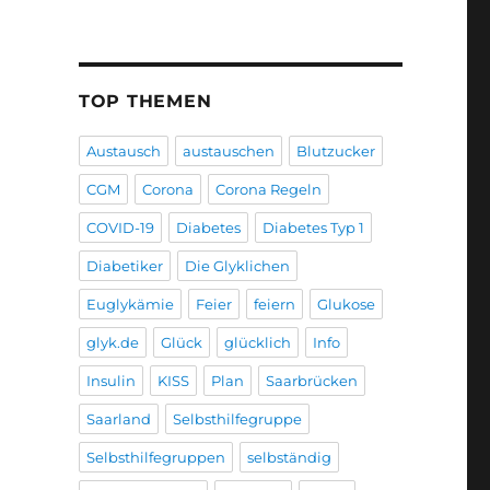
TOP THEMEN
Austausch
austauschen
Blutzucker
CGM
Corona
Corona Regeln
COVID-19
Diabetes
Diabetes Typ 1
Diabetiker
Die Glyklichen
Euglykämie
Feier
feiern
Glukose
glyk.de
Glück
glücklich
Info
Insulin
KISS
Plan
Saarbrücken
Saarland
Selbsthilfegruppe
Selbsthilfegruppen
selbständig