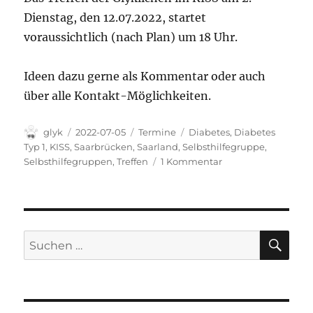
Dienstag, den 12.07.2022, startet
voraussichtlich (nach Plan) um 18 Uhr.
Ideen dazu gerne als Kommentar oder auch
über alle Kontakt-Möglichkeiten.
Autor
Veröffentlicht
Kategorien
Schlagwörter
glyk
2022-07-05
Termine
Diabetes
,
Diabetes
am
Typ 1
,
KISS
,
Saarbrücken
,
Saarland
,
Selbsthilfegruppe
,
zu
Selbsthilfegruppen
,
Treffen
1 Kommentar
Glyk
in
Meet-
Space:
Treffen
SU
Suchen
der
nach:
Glyklichen
@
KISS
am