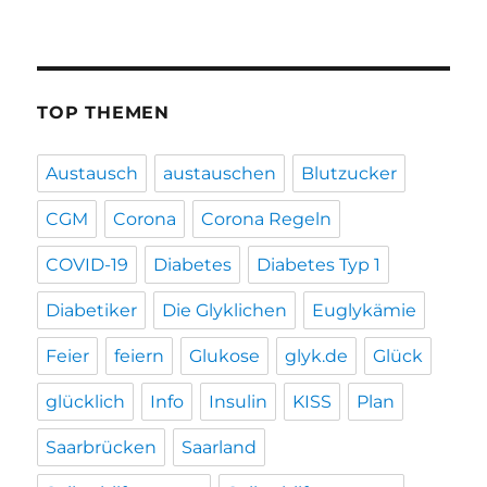
TOP THEMEN
Austausch
austauschen
Blutzucker
CGM
Corona
Corona Regeln
COVID-19
Diabetes
Diabetes Typ 1
Diabetiker
Die Glyklichen
Euglykämie
Feier
feiern
Glukose
glyk.de
Glück
glücklich
Info
Insulin
KISS
Plan
Saarbrücken
Saarland