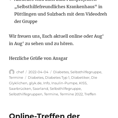
„Selbsthilfefreundliches Krankenhaus“ in
Püttlingen und Sulzbach mit dem Videodreh
der Gruppe
Wir freuen uns, Euch aktuell online oder Aug‘
in Aug‘ zu sehen und zu hören.
Herzliche Grüße von Ansgar
Autor
Veröffentlicht
Kategorien
chef
2022-04-04
Diabetes
,
Selbsthilfegruppe
,
am
Schlagwörter
Termine
Diabetes
,
Diabetes Typ 1
,
Diabetiker
,
Die
Glyklichen
,
glyk.de
,
Info
,
Insulin-Pumpe
,
KISS
,
Saarbrücken
,
Saarland
,
Selbsthilfegruppe
,
Selbsthilfegruppen
,
Termine
,
Termine 2022
,
Treffen
Online-Treffen der