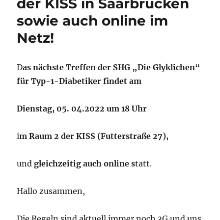
der KISS in Saarbrücken
sowie auch online im
Netz!
D
as nächste Treffen der SHG „Die Glyklichen“
für Typ-1-Diabetiker findet am
Dienstag, 05. 04.2022 um 18 Uhr
i
m Raum 2 der KISS (Futterstraße 27),
und
gleichzeitig auch online s
tatt.
Hallo zusammen,
Die Regeln sind aktuell immer noch 3G und uns