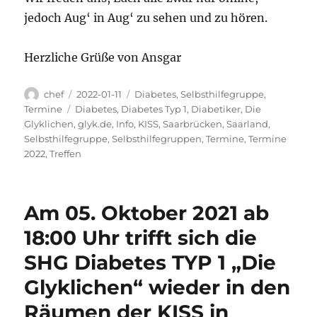
jedoch Aug‘ in Aug‘ zu sehen und zu hören.
Herzliche Grüße von Ansgar
Autor
Veröffentlicht
Kategorien
chef
2022-01-11
Diabetes
,
Selbsthilfegruppe
,
am
Schlagwörter
Termine
Diabetes
,
Diabetes Typ 1
,
Diabetiker
,
Die
Glyklichen
,
glyk.de
,
Info
,
KISS
,
Saarbrücken
,
Saarland
,
Selbsthilfegruppe
,
Selbsthilfegruppen
,
Termine
,
Termine
2022
,
Treffen
Am 05. Oktober 2021 ab
18:00 Uhr trifft sich die
SHG Diabetes TYP 1 „Die
Glyklichen“ wieder in den
Räumen der KISS in