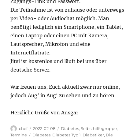
Zugangs-Link und Passwort.
Die Teilnahme ist von zuhause oder unterwegs
per Video- oder Audiochat möglich. Man
benötigt lediglich ein Smartphone, ein Tablet,
einen Laptop oder einen PC mit Kamera,
Lautsprecher, Mikrofon und eine
Internetflatrate.
Jitsi ist kostenlos und läuft bei uns über
deutsche Server.
Wir freuen uns, Euch aktuell zwar nur online,
jedoch Aug‘ in Aug‘ zu sehen und zu hören.
Herzliche Grüße von Ansgar
Autor
Veröffentlicht
Kategorien
chef
2022-02-08
Diabetes
,
Selbsthilfegruppe
,
am
Schlagwörter
Termine
Diabetes
,
Diabetes Typ 1
,
Diabetiker
,
Die