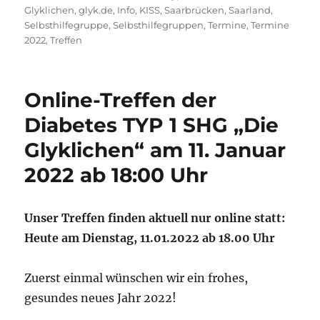
Glyklichen
,
glyk.de
,
Info
,
KISS
,
Saarbrücken
,
Saarland
,
Selbsthilfegruppe
,
Selbsthilfegruppen
,
Termine
,
Termine
2022
,
Treffen
Online-Treffen der
Diabetes TYP 1 SHG „Die
Glyklichen“ am 11. Januar
2022 ab 18:00 Uhr
Unser Treffen finden aktuell nur online statt:
Heute am Dienstag, 11.01.2022 ab 18.00 Uhr
Zuerst einmal wünschen wir ein frohes,
gesundes neues Jahr 2022!