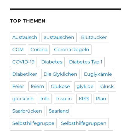
TOP THEMEN
Austausch
austauschen
Blutzucker
CGM
Corona
Corona Regeln
COVID-19
Diabetes
Diabetes Typ 1
Diabetiker
Die Glyklichen
Euglykämie
Feier
feiern
Glukose
glyk.de
Glück
glücklich
Info
Insulin
KISS
Plan
Saarbrücken
Saarland
Selbsthilfegruppe
Selbsthilfegruppen