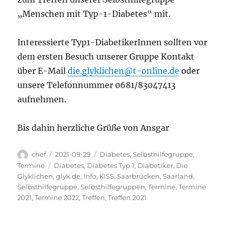
„Menschen mit Typ-1-Diabetes“ mit.
Interessierte Typ1-DiabetikerInnen sollten vor
dem ersten Besuch unserer Gruppe Kontakt
über E-Mail
die.glyklichen@t-online.de
oder
unsere Telefonnummer 0681/83047413
aufnehmen.
Bis dahin herzliche Grüße von Ansgar
Autor
Veröffentlicht
Kategorien
chef
2021-09-29
Diabetes
,
Selbsthilfegruppe
,
am
Schlagwörter
Termine
Diabetes
,
Diabetes Typ 1
,
Diabetiker
,
Die
Glyklichen
,
glyk.de
,
Info
,
KISS
,
Saarbrücken
,
Saarland
,
Selbsthilfegruppe
,
Selbsthilfegruppen
,
Termine
,
Termine
2021
,
Termine 2022
,
Treffen
,
Treffen 2021