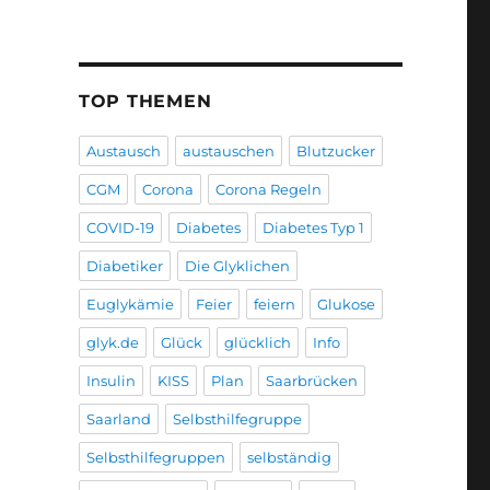
TOP THEMEN
Austausch
austauschen
Blutzucker
CGM
Corona
Corona Regeln
COVID-19
Diabetes
Diabetes Typ 1
Diabetiker
Die Glyklichen
Euglykämie
Feier
feiern
Glukose
glyk.de
Glück
glücklich
Info
Insulin
KISS
Plan
Saarbrücken
Saarland
Selbsthilfegruppe
Selbsthilfegruppen
selbständig