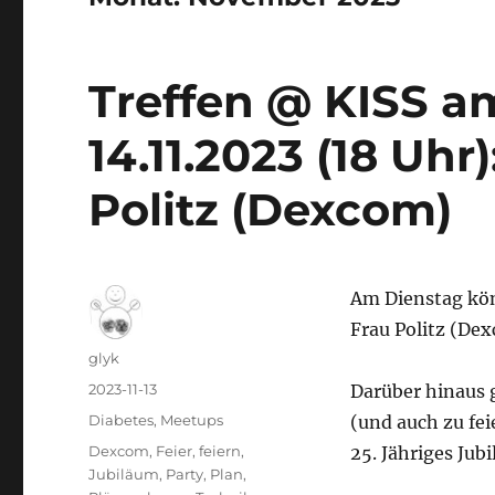
Treffen @ KISS a
14.11.2023 (18 Uhr
Politz (Dexcom)
Am Dienstag kön
Frau Politz (Dex
Autor
glyk
Veröffentlicht
2023-11-13
Darüber hinaus 
am
Kategorien
Diabetes
,
Meetups
(und auch zu fe
Schlagwörter
Dexcom
,
Feier
,
feiern
,
25. Jähriges Jub
Jubiläum
,
Party
,
Plan
,