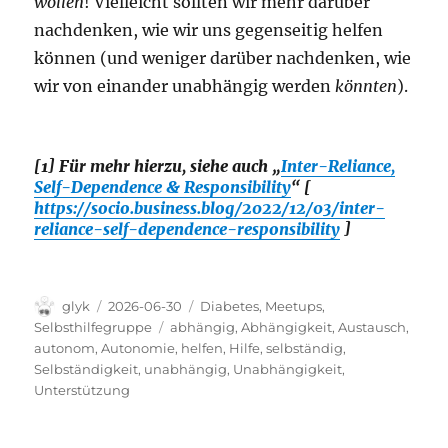
wollen
! Vielleicht sollten wir mehr darüber
nachdenken, wie wir uns gegenseitig helfen
können (und weniger darüber nachdenken, wie
wir von einander unabhängig werden
könnten
).
[1] Für mehr hierzu, siehe auch „
Inter-Reliance,
Self-Dependence & Responsibility
“ [
https://socio.business.blog/2022/12/03/inter-
reliance-self-dependence-responsibility
]
Autor
Veröffentlicht
Kategorien
glyk
2026-06-30
Diabetes
,
Meetups
,
am
Schlagwörter
Selbsthilfegruppe
abhängig
,
Abhängigkeit
,
Austausch
,
autonom
,
Autonomie
,
helfen
,
Hilfe
,
selbständig
,
Selbständigkeit
,
unabhängig
,
Unabhängigkeit
,
Unterstützung