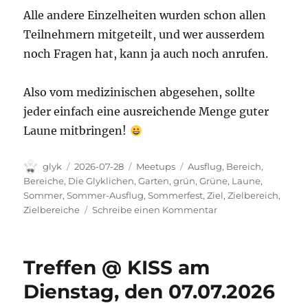
Alle andere Einzelheiten wurden schon allen
Teilnehmern mitgeteilt, und wer ausserdem
noch Fragen hat, kann ja auch noch anrufen.
Also vom medizinischen abgesehen, sollte
jeder einfach eine ausreichende Menge guter
Laune mitbringen!
Autor
Veröffentlicht
Kategorien
Schlagwörter
glyk
2026-07-28
Meetups
Ausflug
,
Bereich
,
am
Bereiche
,
Die Glyklichen
,
Garten
,
grün
,
Grüne
,
Laune
,
Sommer
,
Sommer-Ausflug
,
Sommerfest
,
Ziel
,
Zielbereich
,
zu
Zielbereiche
Schreibe einen Kommentar
Wie
bringen
wir
Treffen @ KISS am
alle
Glyklichen
Dienstag, den 07.07.2026
gemeinsam