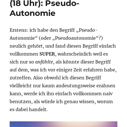
(18 Uhr): Pseudo-
und
gleichzeitig
Autonomie
in
den
grünen
Erstens: ich habe den Begriff „Pseudo-
Bereich?
Beim
Autonomie“ (oder „Pseudoautonomie“?)
Treffen
neulich gehört, und fand diesen Begriff einfach
(am
vollkommen
SUPER
, wahrscheinlich weil es
04.08.2026
ab
sich nur so
anfühlte
, als könnte dieser Begriff
17:30
auf dem, was ich vor einiger Zeit erfahren habe,
Uhr)
zutreffen. Also obwohl ich diesen Begriff
im
G-
viellleicht nur kaum andeutungsweise erahnen
Garten!
kann, werde ich ihn einfach vollkommen naiv
benutzen, als würde ich genau wissen, worum
es dabei handelt.