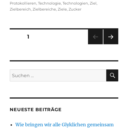
Protokollieren
,
Technologie
,
Technologien
,
Ziel
,
Zielbereich
,
Zielbereiche
,
Ziele
,
Zucker
Seitennummerierung
SEITE
1
NÄC
der
HSTE
SEIT
Beiträge
E
SU
Suchen
nach:
NEUESTE BEITRÄGE
Wie bringen wir alle Glyklichen gemeinsam