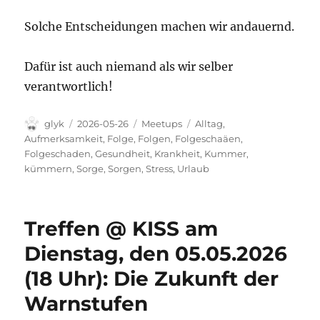
Solche Entscheidungen machen wir andauernd.
Dafür ist auch niemand als wir selber
verantwortlich!
Autor
Veröffentlicht
Kategorien
Schlagwörter
glyk
2026-05-26
Meetups
Alltag
,
am
Aufmerksamkeit
,
Folge
,
Folgen
,
Folgeschaäen
,
Folgeschaden
,
Gesundheit
,
Krankheit
,
Kummer
,
kümmern
,
Sorge
,
Sorgen
,
Stress
,
Urlaub
Treffen @ KISS am
Dienstag, den 05.05.2026
(18 Uhr): Die Zukunft der
Warnstufen