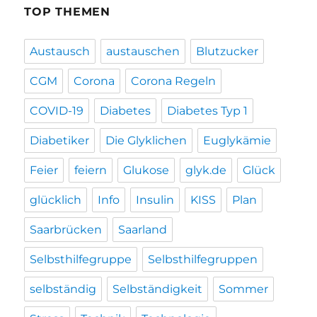
TOP THEMEN
Austausch
austauschen
Blutzucker
CGM
Corona
Corona Regeln
COVID-19
Diabetes
Diabetes Typ 1
Diabetiker
Die Glyklichen
Euglykämie
Feier
feiern
Glukose
glyk.de
Glück
glücklich
Info
Insulin
KISS
Plan
Saarbrücken
Saarland
Selbsthilfegruppe
Selbsthilfegruppen
selbständig
Selbständigkeit
Sommer