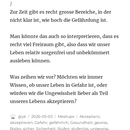
]
Zur Zeit gibt es recht grosse Bereiche, in der
nicht klar ist, wie hoch die Gefährdung ist.
Man könnte das auch so interpretieren, dass es
recht viel Freiraum gibt, also dass wir unser
Leben relativ sorgenfrei und unbekümmert
ausleben können.
Was zeihen wir vor? Möchten wir immer
Wissen, ob unser Leben in Gefahr ist, oder
würden wir die Ungewissheit lieber als Teil
unseres Lebens akzeptieren?
Autor
Veröffentlicht
Kategorien
Schlagwörter
glyk
2026-05-03
Meetups
Akzeptanz
,
am
akzeptieren
,
Gefahr
,
gefährlich
,
Gesundheit
,
gewiss
,
Risiko
,
sicher
,
Sicherheit
,
Stufen
,
stufenlos
,
ungewiss
,