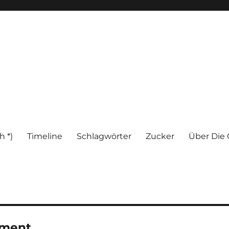
h *)
Timeline
Schlagwörter
Zucker
Über Die 
ement