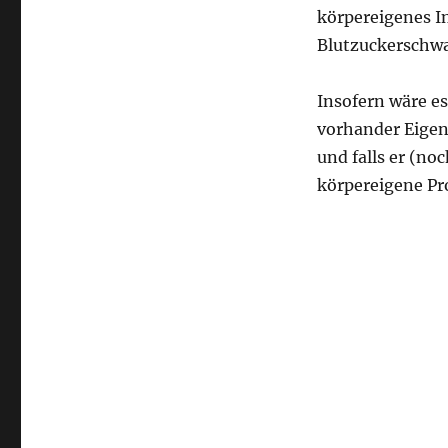
KISS
körpereigenes I
am
Blutzuckerschw
Dienstag,
den
04.06.2024
Insofern wäre e
(18
vorhander Eigen
Uhr):
und falls er (noc
Was
ist
körpereigene Pr
ein
Bischen
Diabetes?