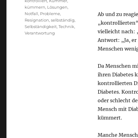
kontrolliert
,
Kummer
,
kümmern
,
Lösungen
,
Notfall
,
Probleme
,
Ab und zu reagi
Resignation
,
selbständig
,
„kontrollierten
Selbständigkeit
,
Technik
,
vielleicht nach:
Verantwortung
Antwort: „Ja, er
Menschen wenig
Da Menschen mit
ihren Diabetes k
kontrollierten D
Diabetes. Kontro
oder schlecht der
Mensch mit Diabe
kümmert.
Manche Menschen