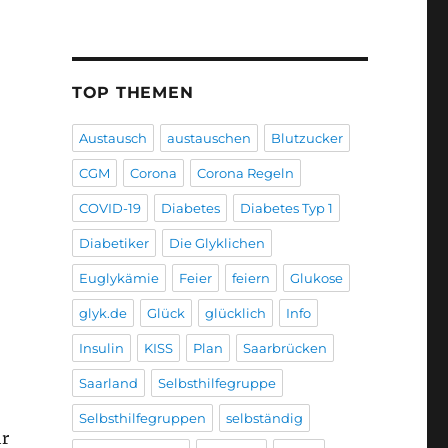
TOP THEMEN
Austausch
austauschen
Blutzucker
CGM
Corona
Corona Regeln
COVID-19
Diabetes
Diabetes Typ 1
Diabetiker
Die Glyklichen
Euglykämie
Feier
feiern
Glukose
glyk.de
Glück
glücklich
Info
Insulin
KISS
Plan
Saarbrücken
Saarland
Selbsthilfegruppe
Selbsthilfegruppen
selbständig
hr