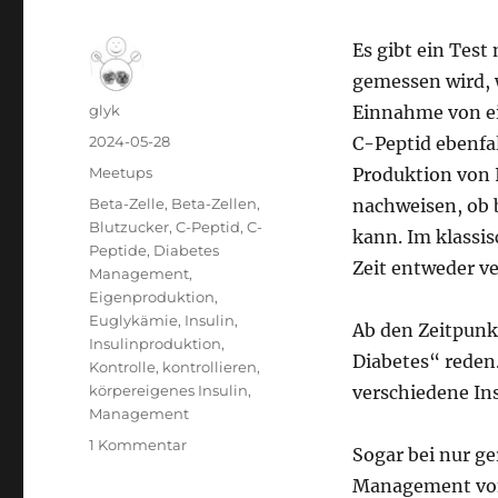
Es gibt ein Test
gemessen wird, w
Autor
glyk
Einnahme von ei
Veröffentlicht
2024-05-28
C-Peptid ebenfa
am
Kategorien
Meetups
Produktion von I
Schlagwörter
Beta-Zelle
,
Beta-Zellen
,
nachweisen, ob b
Blutzucker
,
C-Peptid
,
C-
kann. Im klassis
Peptide
,
Diabetes
Zeit entweder v
Management
,
Eigenproduktion
,
Euglykämie
,
Insulin
,
Ab den Zeitpunk
Insulinproduktion
,
Diabetes“ reden
Kontrolle
,
kontrollieren
,
körpereigenes Insulin
,
verschiedene In
Management
zu
1 Kommentar
Sogar bei nur ge
Treffen
Management von 
@