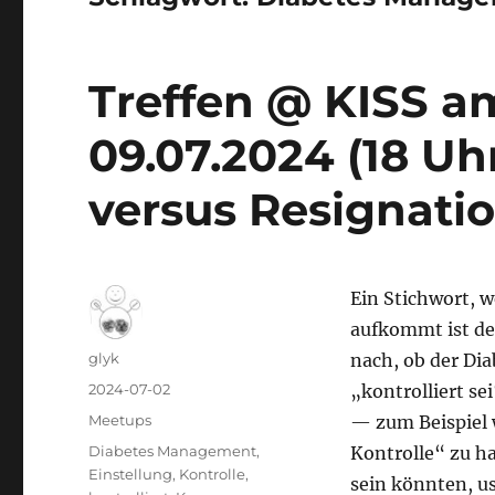
Treffen @ KISS a
09.07.2024 (18 Uh
versus Resignati
Ein Stichwort,
aufkommt ist de
Autor
glyk
nach, ob der Dia
Veröffentlicht
2024-07-02
„kontrolliert s
am
Kategorien
Meetups
— zum Beispiel 
Schlagwörter
Diabetes Management
,
Kontrolle“ zu h
Einstellung
,
Kontrolle
,
sein könnten, u