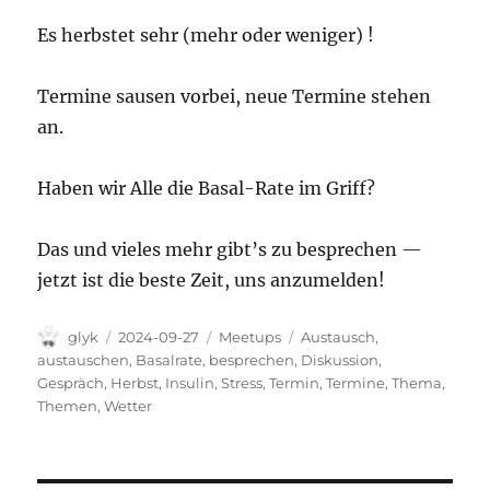
Es herbstet sehr (mehr oder weniger) !
Termine sausen vorbei, neue Termine stehen
an.
Haben wir Alle die Basal-Rate im Griff?
Das und vieles mehr gibt’s zu besprechen —
jetzt ist die beste Zeit, uns anzumelden!
Autor
Veröffentlicht
Kategorien
Schlagwörter
glyk
2024-09-27
Meetups
Austausch
,
am
austauschen
,
Basalrate
,
besprechen
,
Diskussion
,
Gespräch
,
Herbst
,
Insulin
,
Stress
,
Termin
,
Termine
,
Thema
,
Themen
,
Wetter