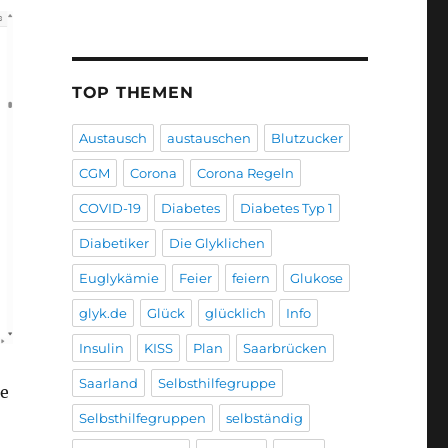
TOP THEMEN
Austausch
austauschen
Blutzucker
CGM
Corona
Corona Regeln
COVID-19
Diabetes
Diabetes Typ 1
Diabetiker
Die Glyklichen
Euglykämie
Feier
feiern
Glukose
glyk.de
Glück
glücklich
Info
Insulin
KISS
Plan
Saarbrücken
Saarland
Selbsthilfegruppe
te
Selbsthilfegruppen
selbständig