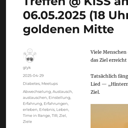
Treffen @ KISS a
06.05.2025 (18 Uhr
goldenen Mitte
Viele Menschen 
das Ziel erreicht
Autor
glyk
Veröffentlicht
2025-04-29
Tatsächlich fäng
am
Kategorien
Diabetes
,
Meetups
Lied — „Hinterm
Schlagwörter
Abwechselung
,
Austausch
,
Ziel.
austauschen
,
Einstellung
,
Erfahrung
,
Erfahrungen
,
erleben
,
Erlebnis
,
Leben
,
Time in Range
,
TIR
,
Ziel
,
Ziele