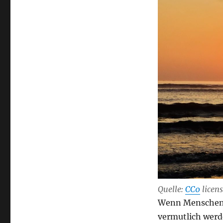
Quelle:
CC0
licen
Wenn Menschen 
vermutlich werde