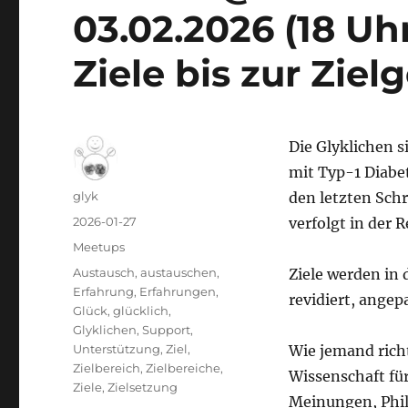
03.02.2026 (18 Uh
Ziele bis zur Ziel
Die Glyklichen 
mit Typ-1 Diabet
Autor
glyk
den letzten Schr
Veröffentlicht
2026-01-27
verfolgt in der 
am
Kategorien
Meetups
Schlagwörter
Austausch
,
austauschen
,
Ziele werden in 
Erfahrung
,
Erfahrungen
,
revidiert, angep
Glück
,
glücklich
,
Glyklichen
,
Support
,
Unterstützung
,
Ziel
,
Wie jemand richti
Zielbereich
,
Zielbereiche
,
Wissenschaft für
Ziele
,
Zielsetzung
Meinungen, Phil