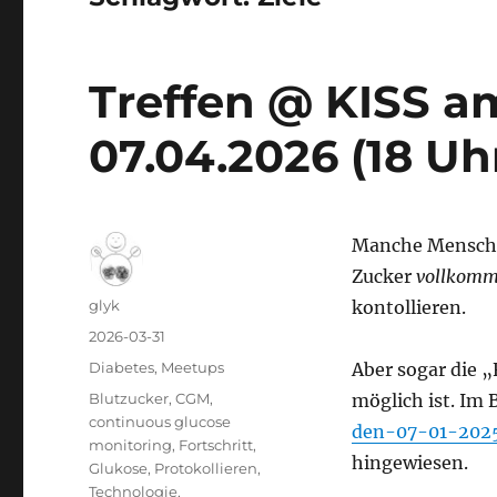
Treffen @ KISS a
07.04.2026 (18 Uh
Manche Menschen
Zucker
vollkom
Autor
glyk
kontollieren.
Veröffentlicht
2026-03-31
am
Kategorien
Diabetes
,
Meetups
Aber sogar die „
Schlagwörter
Blutzucker
,
CGM
,
möglich ist. Im 
continuous glucose
den-07-01-2025
monitoring
,
Fortschritt
,
hingewiesen.
Glukose
,
Protokollieren
,
Technologie
,