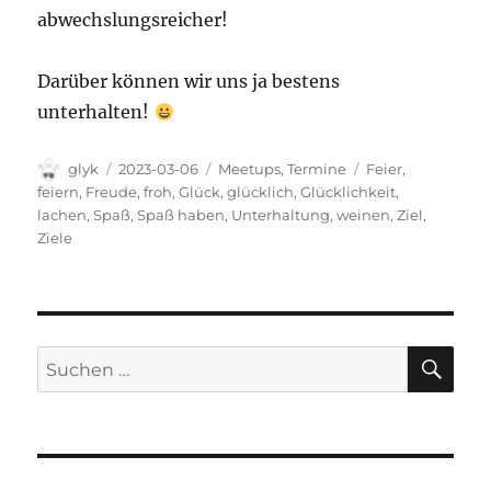
abwechslungsreicher!
Darüber können wir uns ja bestens
unterhalten!
Autor
Veröffentlicht
Kategorien
Schlagwörter
glyk
2023-03-06
Meetups
,
Termine
Feier
,
am
feiern
,
Freude
,
froh
,
Glück
,
glücklich
,
Glücklichkeit
,
lachen
,
Spaß
,
Spaß haben
,
Unterhaltung
,
weinen
,
Ziel
,
Ziele
SU
Suchen
nach: