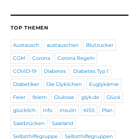
TOP THEMEN
Austausch
austauschen
Blutzucker
CGM
Corona
Corona Regeln
COVID-19
Diabetes
Diabetes Typ 1
Diabetiker
Die Glyklichen
Euglykämie
Feier
feiern
Glukose
glyk.de
Glück
glücklich
Info
Insulin
KISS
Plan
Saarbrücken
Saarland
Selbsthilfegruppe
Selbsthilfegruppen