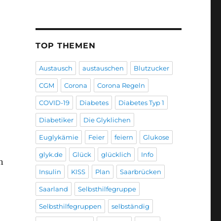
TOP THEMEN
Austausch
austauschen
Blutzucker
CGM
Corona
Corona Regeln
COVID-19
Diabetes
Diabetes Typ 1
Diabetiker
Die Glyklichen
Euglykämie
Feier
feiern
Glukose
glyk.de
Glück
glücklich
Info
n
Insulin
KISS
Plan
Saarbrücken
Saarland
Selbsthilfegruppe
Selbsthilfegruppen
selbständig