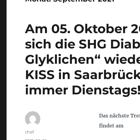
Am 05. Oktober 20
sich die SHG Diab
Glyklichen“ wied
KISS in Saarbrück
immer Dienstags
Das nächste Tre
findet am
Autor
chef