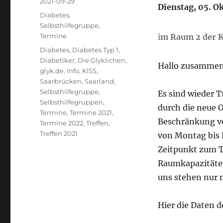
Veröffentlicht
2021-09-29
Dienstag, 05. O
am
Kategorien
Diabetes
,
Selbsthilfegruppe
,
Termine
i
m Raum 2 der KI
Schlagwörter
Diabetes
,
Diabetes Typ 1
,
Diabetiker
,
Die Glyklichen
,
Hallo zusammen
glyk.de
,
Info
,
KISS
,
Saarbrücken
,
Saarland
,
Selbsthilfegruppe
,
Es sind wieder 
Selbsthilfegruppen
,
durch die neue 
Termine
,
Termine 2021
,
Beschränkung v
Termine 2022
,
Treffen
,
Treffen 2021
von Montag bis 
Zeitpunkt zum T
Raumkapazitäten
uns stehen nur 
Hier die Daten 