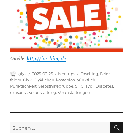
Quelle:
http://fasching.de
Autor
Veröffentlicht
Kategorien
Schlagwörter
glyk
2025-02-25
Meetups
Fasching
,
Feier
,
am
feiern
,
Glyk
,
Glyklichen
,
kostenlos
,
pünktlich
,
Pünktlichkeit
,
Selbsthilfegruppe
,
SHG
,
Typ 1 Diabetes
,
umsonst
,
Veranstaltung
,
Veranstaltungen
SU
Suchen