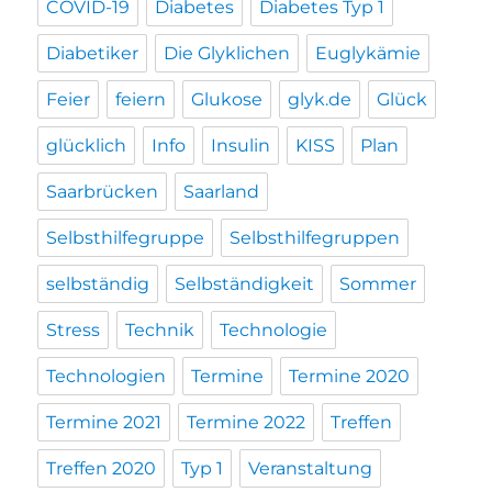
COVID-19
Diabetes
Diabetes Typ 1
Diabetiker
Die Glyklichen
Euglykämie
Feier
feiern
Glukose
glyk.de
Glück
glücklich
Info
Insulin
KISS
Plan
Saarbrücken
Saarland
Selbsthilfegruppe
Selbsthilfegruppen
selbständig
Selbständigkeit
Sommer
Stress
Technik
Technologie
Technologien
Termine
Termine 2020
Termine 2021
Termine 2022
Treffen
Treffen 2020
Typ 1
Veranstaltung