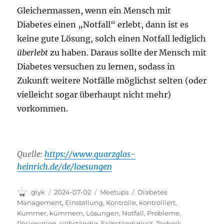
Gleichermassen, wenn ein Mensch mit
Diabetes einen „Notfall“ erlebt, dann ist es
keine gute Lösung, solch einen Notfall lediglich
überlebt
zu haben. Daraus sollte der Mensch mit
Diabetes versuchen zu lernen, sodass in
Zukunft weitere Notfälle möglichst selten (oder
vielleicht sogar überhaupt nicht mehr)
vorkommen.
Quelle:
https://www.quarzglas-
heinrich.de/de/loesungen
Autor
Veröffentlicht
Kategorien
Schlagwörter
glyk
2024-07-02
Meetups
Diabetes
am
Management
,
Einstellung
,
Kontrolle
,
kontrolliert
,
Kummer
,
kümmern
,
Lösungen
,
Notfall
,
Probleme
,
Resignation
,
selbständig
,
Selbständigkeit
,
Technik
,