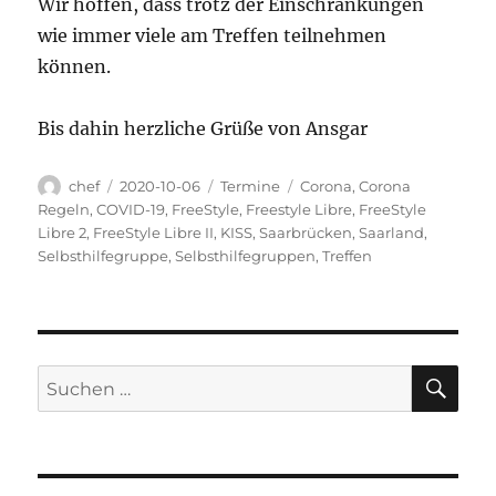
Wir hoffen, dass trotz der Einschränkungen
wie immer viele am Treffen teilnehmen
können.
Bis dahin herzliche Grüße von Ansgar
Autor
Veröffentlicht
Kategorien
Schlagwörter
chef
2020-10-06
Termine
Corona
,
Corona
am
Regeln
,
COVID-19
,
FreeStyle
,
Freestyle Libre
,
FreeStyle
Libre 2
,
FreeStyle Libre II
,
KISS
,
Saarbrücken
,
Saarland
,
Selbsthilfegruppe
,
Selbsthilfegruppen
,
Treffen
SU
Suchen
nach: