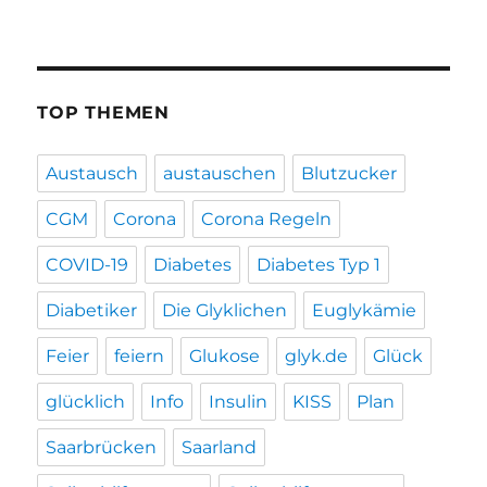
TOP THEMEN
Austausch
austauschen
Blutzucker
CGM
Corona
Corona Regeln
COVID-19
Diabetes
Diabetes Typ 1
Diabetiker
Die Glyklichen
Euglykämie
Feier
feiern
Glukose
glyk.de
Glück
glücklich
Info
Insulin
KISS
Plan
Saarbrücken
Saarland