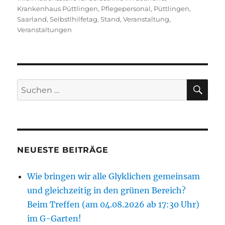
Krankenhaus Püttlingen
,
Pflegepersonal
,
Püttlingen
,
Saarland
,
Selbstlhilfetag
,
Stand
,
Veranstaltung
,
Veranstaltungen
SU
Suchen
nach:
NEUESTE BEITRÄGE
Wie bringen wir alle Glyklichen gemeinsam
und gleichzeitig in den grünen Bereich?
Beim Treffen (am 04.08.2026 ab 17:30 Uhr)
im G-Garten!