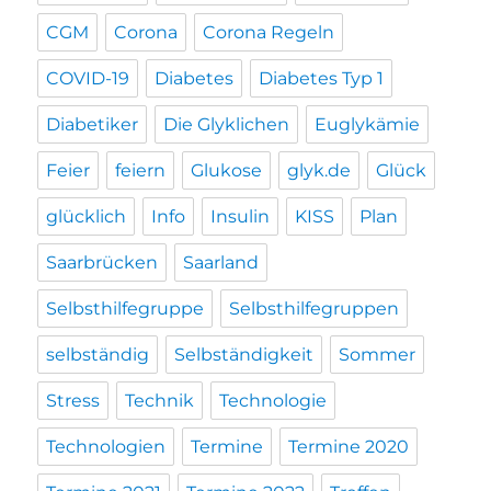
CGM
Corona
Corona Regeln
COVID-19
Diabetes
Diabetes Typ 1
Diabetiker
Die Glyklichen
Euglykämie
Feier
feiern
Glukose
glyk.de
Glück
glücklich
Info
Insulin
KISS
Plan
Saarbrücken
Saarland
Selbsthilfegruppe
Selbsthilfegruppen
selbständig
Selbständigkeit
Sommer
Stress
Technik
Technologie
Technologien
Termine
Termine 2020