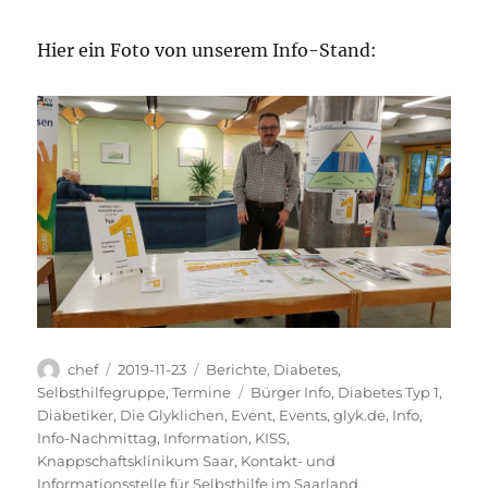
Hier ein Foto von unserem Info-Stand:
Autor
Veröffentlicht
Kategorien
chef
2019-11-23
Berichte
,
Diabetes
,
am
Schlagwörter
Selbsthilfegruppe
,
Termine
Bürger Info
,
Diabetes Typ 1
,
Diabetiker
,
Die Glyklichen
,
Event
,
Events
,
glyk.de
,
Info
,
Info-Nachmittag
,
Information
,
KISS
,
Knappschaftsklinikum Saar
,
Kontakt- und
Informationsstelle für Selbsthilfe im Saarland
,