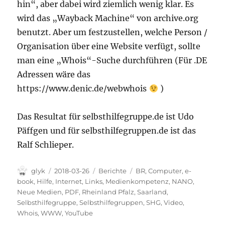
hin“, aber dabei wird ziemlich wenig klar. Es
wird das „Wayback Machine“ von archive.org
benutzt. Aber um festzustellen, welche Person /
Organisation über eine Website verfügt, sollte
man eine „Whois“-Suche durchführen (Für .DE
Adressen wäre das
https://www.denic.de/webwhois
)
Das Resultat für selbsthilfegruppe.de ist Udo
Päffgen und für selbsthilfegruppen.de ist das
Ralf Schlieper.
Autor
Veröffentlicht
Kategorien
Schlagwörter
glyk
2018-03-26
Berichte
BR
,
Computer
,
e-
am
book
,
Hilfe
,
Internet
,
Links
,
Medienkompetenz
,
NANO
,
Neue Medien
,
PDF
,
Rheinland Pfalz
,
Saarland
,
Selbsthilfegruppe
,
Selbsthilfegruppen
,
SHG
,
Video
,
Whois
,
WWW
,
YouTube