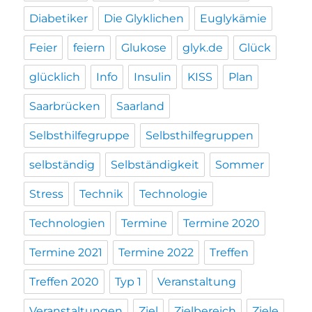
Diabetiker
Die Glyklichen
Euglykämie
Feier
feiern
Glukose
glyk.de
Glück
glücklich
Info
Insulin
KISS
Plan
Saarbrücken
Saarland
Selbsthilfegruppe
Selbsthilfegruppen
selbständig
Selbständigkeit
Sommer
Stress
Technik
Technologie
Technologien
Termine
Termine 2020
Termine 2021
Termine 2022
Treffen
Treffen 2020
Typ 1
Veranstaltung
Veranstaltungen
Ziel
Zielbereich
Ziele