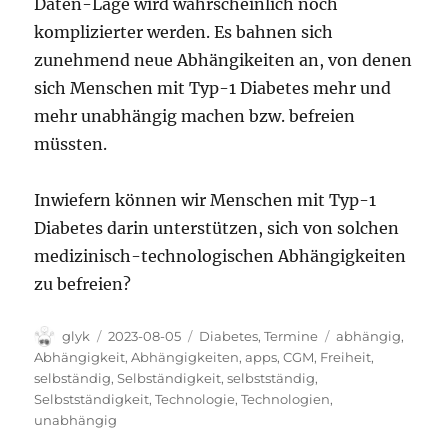
Daten-Lage wird wahrscheinlich noch
komplizierter werden. Es bahnen sich
zunehmend neue Abhängikeiten an, von denen
sich Menschen mit Typ-1 Diabetes mehr und
mehr unabhängig machen bzw. befreien
müssten.
Inwiefern können wir Menschen mit Typ-1
Diabetes darin unterstützen, sich von solchen
medizinisch-technologischen Abhängigkeiten
zu befreien?
Autor
Veröffentlicht
Kategorien
Schlagwörter
glyk
2023-08-05
Diabetes
,
Termine
abhängig
,
am
Abhängigkeit
,
Abhängigkeiten
,
apps
,
CGM
,
Freiheit
,
selbständig
,
Selbständigkeit
,
selbstständig
,
Selbstständigkeit
,
Technologie
,
Technologien
,
unabhängig