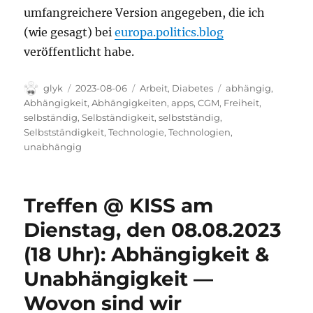
umfangreichere Version angegeben, die ich
(wie gesagt) bei
europa.politics.blog
veröffentlicht habe.
Autor
Veröffentlicht
Kategorien
Schlagwörter
glyk
2023-08-06
Arbeit
,
Diabetes
abhängig
,
am
Abhängigkeit
,
Abhängigkeiten
,
apps
,
CGM
,
Freiheit
,
selbständig
,
Selbständigkeit
,
selbstständig
,
Selbstständigkeit
,
Technologie
,
Technologien
,
unabhängig
Treffen @ KISS am
Dienstag, den 08.08.2023
(18 Uhr): Abhängigkeit &
Unabhängigkeit —
Wovon sind wir