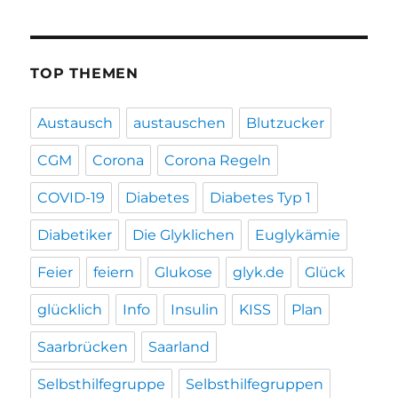
TOP THEMEN
Austausch
austauschen
Blutzucker
CGM
Corona
Corona Regeln
COVID-19
Diabetes
Diabetes Typ 1
Diabetiker
Die Glyklichen
Euglykämie
Feier
feiern
Glukose
glyk.de
Glück
glücklich
Info
Insulin
KISS
Plan
Saarbrücken
Saarland
Selbsthilfegruppe
Selbsthilfegruppen