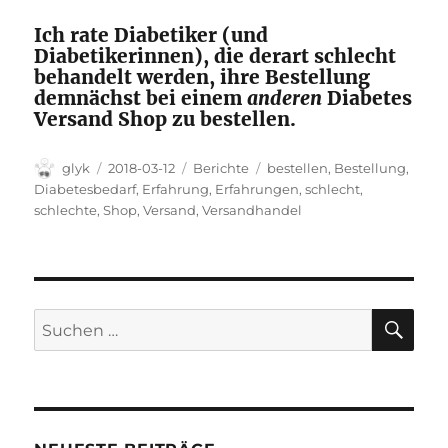
Ich rate Diabetiker (und
Diabetikerinnen), die derart schlecht
behandelt werden, ihre Bestellung
demnächst bei einem
anderen
Diabetes
Versand Shop zu bestellen.
Autor
Veröffentlicht
Kategorien
Schlagwörter
glyk
2018-03-12
Berichte
bestellen
,
Bestellung
,
am
Diabetesbedarf
,
Erfahrung
,
Erfahrungen
,
schlecht
,
schlechte
,
Shop
,
Versand
,
Versandhandel
SU
Suchen
nach: