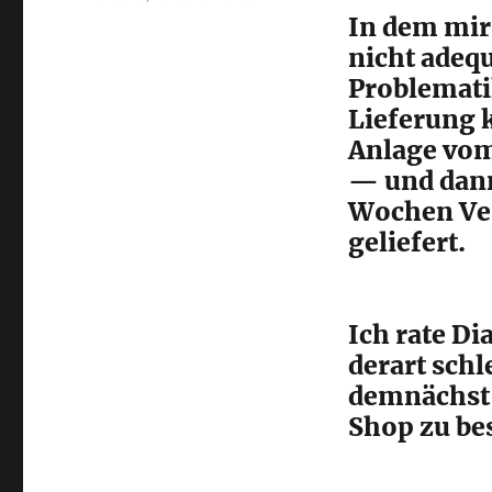
In dem mir
nicht adequ
Problemati
Lieferung 
Anlage vom
— und dann
Wochen Ver
geliefert.
Ich rate Di
derart schl
demnächst
Shop zu bes