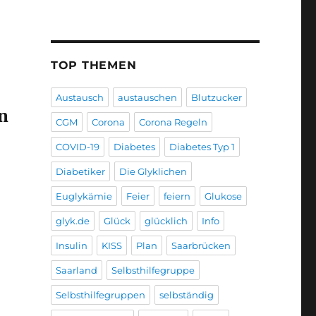
TOP THEMEN
Austausch
austauschen
Blutzucker
n
CGM
Corona
Corona Regeln
COVID-19
Diabetes
Diabetes Typ 1
Diabetiker
Die Glyklichen
Euglykämie
Feier
feiern
Glukose
glyk.de
Glück
glücklich
Info
Insulin
KISS
Plan
Saarbrücken
Saarland
Selbsthilfegruppe
Selbsthilfegruppen
selbständig