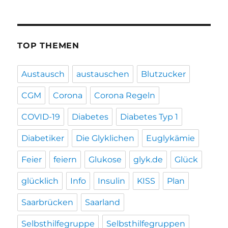
TOP THEMEN
Austausch
austauschen
Blutzucker
CGM
Corona
Corona Regeln
COVID-19
Diabetes
Diabetes Typ 1
Diabetiker
Die Glyklichen
Euglykämie
Feier
feiern
Glukose
glyk.de
Glück
glücklich
Info
Insulin
KISS
Plan
Saarbrücken
Saarland
Selbsthilfegruppe
Selbsthilfegruppen