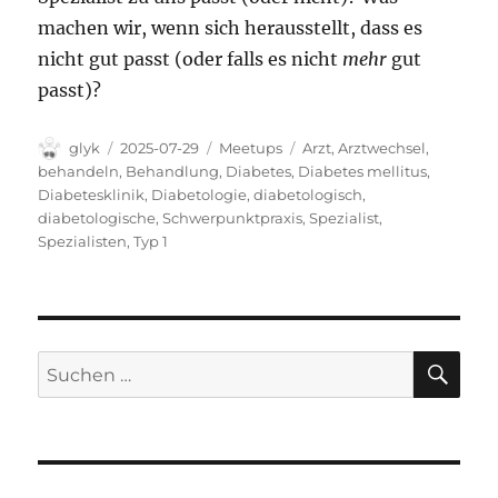
machen wir, wenn sich herausstellt, dass es
nicht gut passt (oder falls es nicht
mehr
gut
passt)?
Autor
Veröffentlicht
Kategorien
Schlagwörter
glyk
2025-07-29
Meetups
Arzt
,
Arztwechsel
,
am
behandeln
,
Behandlung
,
Diabetes
,
Diabetes mellitus
,
Diabetesklinik
,
Diabetologie
,
diabetologisch
,
diabetologische
,
Schwerpunktpraxis
,
Spezialist
,
Spezialisten
,
Typ 1
SU
Suchen
nach: