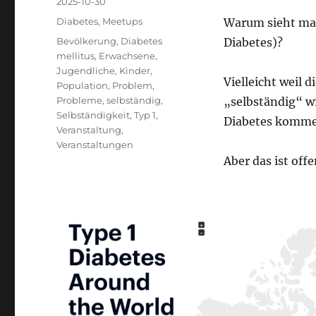
Veröffentlicht
2025-10-30
am
Kategorien
Diabetes
,
Meetups
Warum sieht ma
Schlagwörter
Bevölkerung
,
Diabetes
Diabetes)?
mellitus
,
Erwachsene
,
Jugendliche
,
Kinder
,
Vielleicht weil
Population
,
Problem
,
Probleme
,
selbständig
,
„selbständig“ wi
Selbständigkeit
,
Typ 1
,
Diabetes komme
Veranstaltung
,
Veranstaltungen
Aber das ist off