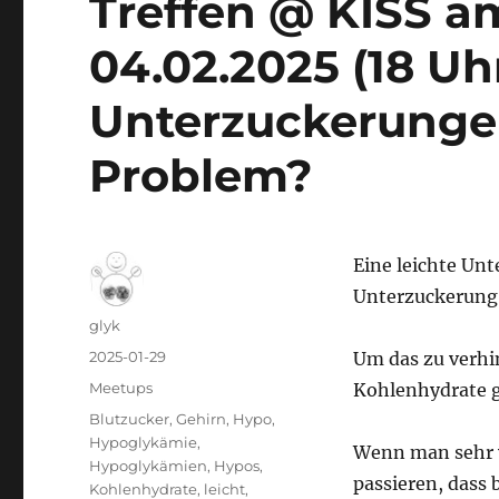
Treffen @ KISS a
04.02.2025 (18 Uhr
Unterzuckerungen
Problem?
Eine leichte Un
Unterzuckerung 
Autor
glyk
Veröffentlicht
2025-01-29
Um das zu verhin
am
Kategorien
Meetups
Kohlenhydrate g
Schlagwörter
Blutzucker
,
Gehirn
,
Hypo
,
Hypoglykämie
,
Wenn man sehr v
Hypoglykämien
,
Hypos
,
passieren, dass 
Kohlenhydrate
,
leicht
,