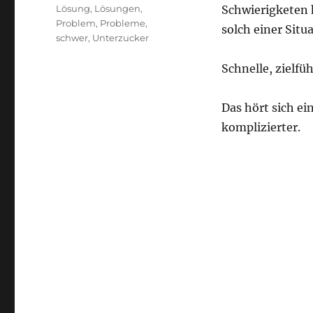
Lösung
,
Lösungen
,
Schwierigketen h
Problem
,
Probleme
,
solch einer Situ
schwer
,
Unterzucker
Schnelle, zielf
Das hört sich ein
komplizierter.