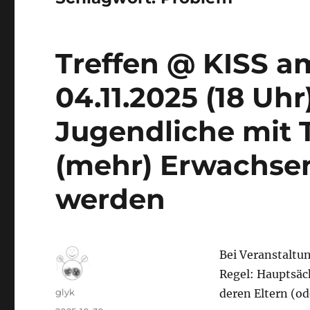
Treffen @ KISS a
04.11.2025 (18 Uh
Jugendliche mit T
(mehr) Erwachsen
werden
Bei Veranstaltu
Regel: Hauptsäc
Autor
glyk
deren Eltern (o