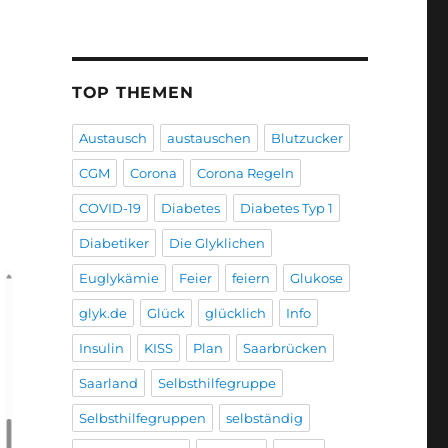
TOP THEMEN
Austausch
austauschen
Blutzucker
CGM
Corona
Corona Regeln
COVID-19
Diabetes
Diabetes Typ 1
Diabetiker
Die Glyklichen
Euglykämie
Feier
feiern
Glukose
glyk.de
Glück
glücklich
Info
Insulin
KISS
Plan
Saarbrücken
Saarland
Selbsthilfegruppe
Selbsthilfegruppen
selbständig