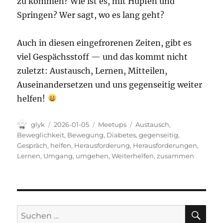
zu kommen? Wie ist es, mit Hüpfen und
Springen? Wer sagt, wo es lang geht?
Auch in diesen eingefrorenen Zeiten, gibt es
viel Gespächsstoff — und das kommt nicht
zuletzt: Austausch, Lernen, Mitteilen,
Auseinandersetzen und uns gegenseitig weiter
helfen!
Autor
Veröffentlicht
Kategorien
Schlagwörter
glyk
2026-01-05
Meetups
Austausch
,
am
Beweglichkeit
,
Bewegung
,
Diabetes
,
gegenseitig
,
Gespräch
,
helfen
,
Herausforderung
,
Herausforderungen
,
Lernen
,
Umgang
,
umgehen
,
Weiterhelfen
,
zusammen
SU
Suchen