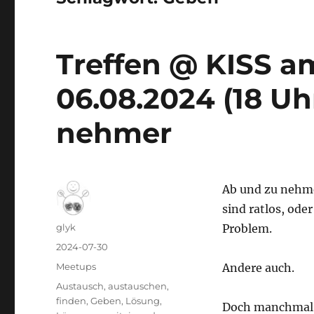
Treffen @ KISS a
06.08.2024 (18 Uh
nehmer
Ab und zu nehme
sind ratlos, od
Autor
glyk
Problem.
Veröffentlicht
2024-07-30
am
Kategorien
Meetups
Andere auch.
Schlagwörter
Austausch
,
austauschen
,
finden
,
Geben
,
Lösung
,
Doch manchmal h