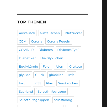
TOP THEMEN
Austausch
austauschen
Blutzucker
CGM
Corona
Corona Regeln
COVID-19
Diabetes
Diabetes Typ 1
Diabetiker
Die Glyklichen
Euglykämie
Feier
feiern
Glukose
glyk.de
Glück
glücklich
Info
Insulin
KISS
Plan
Saarbrücken
Saarland
Selbsthilfegruppe
Selbsthilfegruppen
selbständig