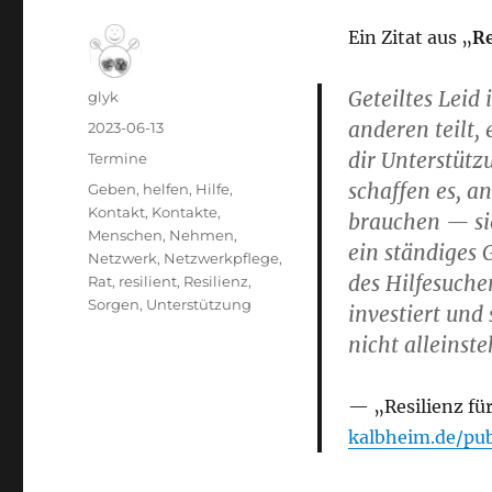
Ein Zitat aus „
Re
Geteiltes Leid
Autor
glyk
anderen teilt, 
Veröffentlicht
2023-06-13
am
dir Unterstüt
Kategorien
Termine
schaffen es, a
Schlagwörter
Geben
,
helfen
,
Hilfe
,
Kontakt
,
Kontakte
,
brauchen — sie
Menschen
,
Nehmen
,
ein ständiges
Netzwerk
,
Netzwerkpflege
,
des Hilfesuche
Rat
,
resilient
,
Resilienz
,
Sorgen
,
Unterstützung
investiert und
nicht alleinste
„
Resilienz f
kalbheim.de/pub