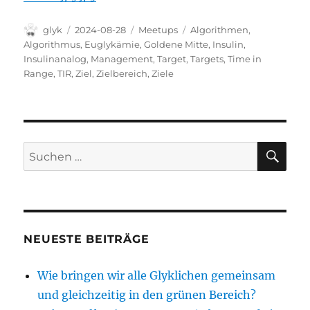
Autor
Veröffentlicht
Kategorien
Schlagwörter
glyk
2024-08-28
Meetups
Algorithmen
,
am
Algorithmus
,
Euglykämie
,
Goldene Mitte
,
Insulin
,
Insulinanalog
,
Management
,
Target
,
Targets
,
Time in
Range
,
TIR
,
Ziel
,
Zielbereich
,
Ziele
SU
Suchen
nach:
NEUESTE BEITRÄGE
Wie bringen wir alle Glyklichen gemeinsam
und gleichzeitig in den grünen Bereich?