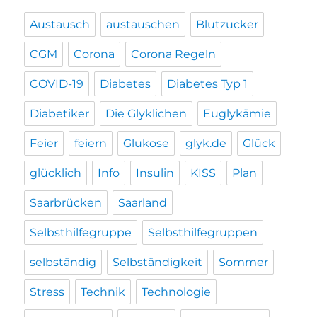
Austausch
austauschen
Blutzucker
CGM
Corona
Corona Regeln
COVID-19
Diabetes
Diabetes Typ 1
Diabetiker
Die Glyklichen
Euglykämie
Feier
feiern
Glukose
glyk.de
Glück
glücklich
Info
Insulin
KISS
Plan
Saarbrücken
Saarland
Selbsthilfegruppe
Selbsthilfegruppen
selbständig
Selbständigkeit
Sommer
Stress
Technik
Technologie